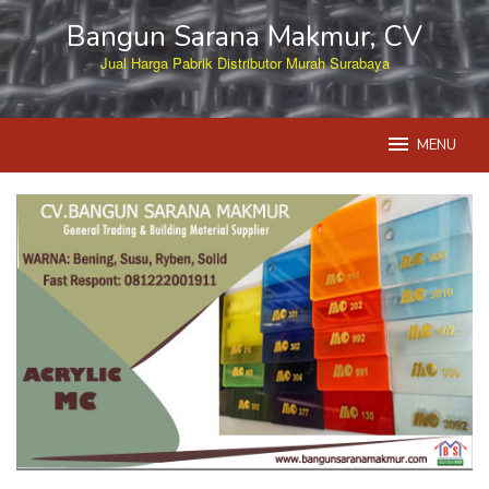
Skip
Bangun Sarana Makmur, CV
to
content
Jual Harga Pabrik Distributor Murah Surabaya
MENU