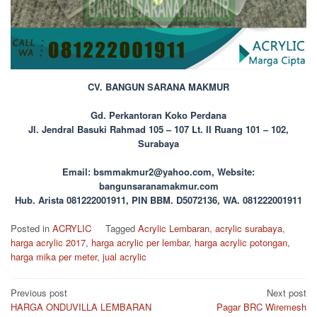
CV. BANGUN SARANA MAKMUR
Gd. Perkantoran Koko Perdana
Jl. Jendral Basuki Rahmad 105 – 107
Lt. II Ruang 101 – 102,
Surabaya
Email: bsmmakmur2@yahoo.com,
Website:
bangunsaranamakmur.com
Hub. Arista 081222001911, PIN BBM. D5072136, WA. 081222001911
Posted in
ACRYLIC
Tagged
Acrylic Lembaran
,
acrylic surabaya
,
harga acrylic 2017
,
harga acrylic per lembar
,
harga acrylic potongan
,
harga mika per meter
,
jual acrylic
Post
Previous post
Next post
HARGA ONDUVILLA LEMBARAN
Pagar BRC Wiremesh
navigation