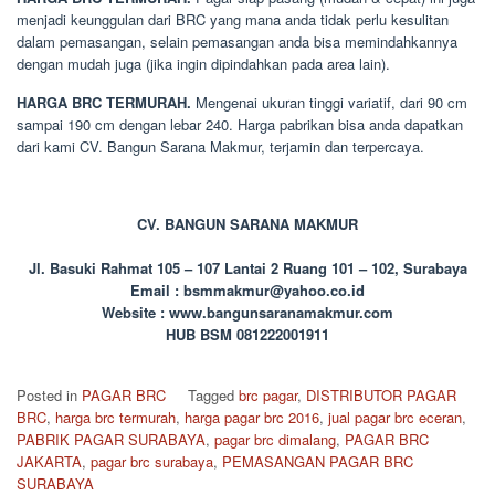
menjadi keunggulan dari BRC yang mana anda tidak perlu kesulitan
dalam pemasangan, selain pemasangan anda bisa memindahkannya
dengan mudah juga (jika ingin dipindahkan pada area lain).
HARGA BRC TERMURAH.
Mengenai ukuran tinggi variatif, dari 90 cm
sampai 190 cm dengan lebar 240. Harga pabrikan bisa anda dapatkan
dari kami CV. Bangun Sarana Makmur, terjamin dan terpercaya.
CV. BANGUN SARANA MAKMUR
Jl. Basuki Rahmat 105 – 107 Lantai 2 Ruang 101 – 102, Surabaya
Email : bsmmakmur@yahoo.co.id
Website : www.bangunsaranamakmur.com
HUB BSM 081222001911
Posted in
PAGAR BRC
Tagged
brc pagar
,
DISTRIBUTOR PAGAR
BRC
,
harga brc termurah
,
harga pagar brc 2016
,
jual pagar brc eceran
,
PABRIK PAGAR SURABAYA
,
pagar brc dimalang
,
PAGAR BRC
JAKARTA
,
pagar brc surabaya
,
PEMASANGAN PAGAR BRC
SURABAYA