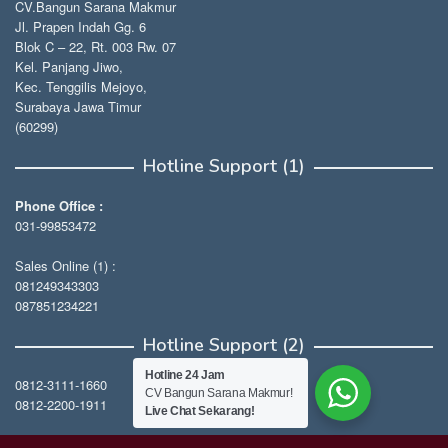
CV.Bangun Sarana Makmur
Jl. Prapen Indah Gg. 6
Blok C – 22, Rt. 003 Rw. 07
Kel. Panjang Jiwo,
Kec. Tenggilis Mejoyo,
Surabaya Jawa Timur
(60299)
Hotline Support (1)
Phone Office :
031-99853472
Sales Online (1) :
081249343303
087851234221
Hotline Support (2)
Hotline 24 Jam
0812-3111-1660
CV Bangun Sarana Makmur!
0812-2200-1911
Live Chat Sekarang!