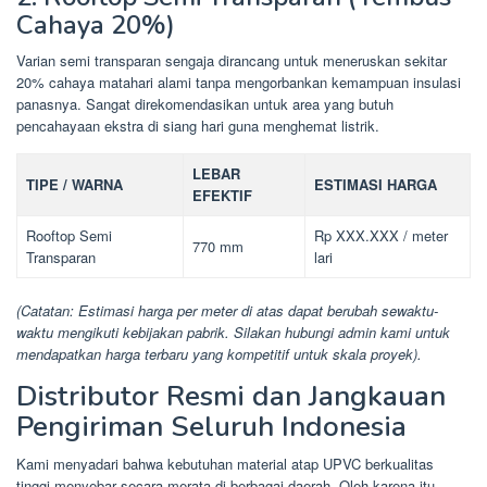
Cahaya 20%)
Varian semi transparan sengaja dirancang untuk meneruskan sekitar
20% cahaya matahari alami tanpa mengorbankan kemampuan insulasi
panasnya. Sangat direkomendasikan untuk area yang butuh
pencahayaan ekstra di siang hari guna menghemat listrik.
LEBAR
TIPE / WARNA
ESTIMASI HARGA
EFEKTIF
Rooftop Semi
Rp XXX.XXX / meter
770 mm
Transparan
lari
(Catatan: Estimasi harga per meter di atas dapat berubah sewaktu-
waktu mengikuti kebijakan pabrik. Silakan hubungi admin kami untuk
mendapatkan harga terbaru yang kompetitif untuk skala proyek).
Distributor Resmi dan Jangkauan
Pengiriman Seluruh Indonesia
Kami menyadari bahwa kebutuhan material atap UPVC berkualitas
tinggi menyebar secara merata di berbagai daerah. Oleh karena itu,