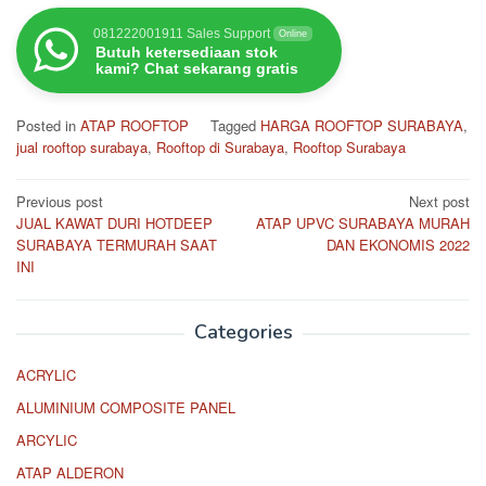
081222001911 Sales Support
Online
Butuh ketersediaan stok
kami? Chat sekarang gratis
Posted in
ATAP ROOFTOP
Tagged
HARGA ROOFTOP SURABAYA
,
jual rooftop surabaya
,
Rooftop di Surabaya
,
Rooftop Surabaya
Post
Previous post
Next post
JUAL KAWAT DURI HOTDEEP
ATAP UPVC SURABAYA MURAH
navigation
SURABAYA TERMURAH SAAT
DAN EKONOMIS 2022
INI
Categories
ACRYLIC
ALUMINIUM COMPOSITE PANEL
ARCYLIC
ATAP ALDERON