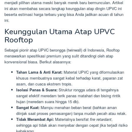
menjadi pilihan utama meski banyak merek baru bermunculan. Artikel
ini akan membahas secara lengkap keunggulan atap dingin UPVC ini
beserta estimasi harga terbaru yang bisa Anda jadikan acuan di tahun
ini.
Keunggulan Utama Atap UPVC
Rooftop
Sebagai pionir atap UPVC berongga (twinwall) di Indonesia, Rooftop
menawarkan spesifikasi premium yang sulit ditandingi oleh atap
konvensional biasa. Berikut alasannya:
Tahan Lama & Anti Karat:
Material UPVC yang diformulasikan
khusus membuatnya sangat kebal terhadap karat, paparan zat
asam, dan cuaca ekstrem tropis.
Isolasi Panas & Suara:
Struktur rongga udara di tengahnya
sangat efektif meredam terik panas matahari dan bising rintik
hujan (meredam suara hingga 15 db).
Sangat Kuat:
Mampu menahan beban berat (bahkan aman
diinjak saat proses pemasangan) tanpa mudah pecah atau retak.
Tidak Merambat Api:
Materialnya bersifat
fire retardant
,
sehingga api tidak akan menyebar dengan cepat jika terjadi risiko
kebakaran.