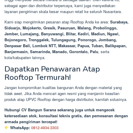
sebagai agen dan distributor terpercaya, kami juga menyediakan
layanan pengiriman skala besar maupun retail ke seluruh Nusantara.
Kami siap mengirimkan pesanan atap Rooftop Anda ke area:
Surabaya,
Sidoarjo, Mojokerto, Gresik, Pasuruan, Malang, Probolinggo,
Jember, Lumajang, Banyuwangi, Blitar, Kediri, Madiun, Ngawi,
Bojonegoro, Trenggalek, Tulungagung, Ponorogo, Jombang,
Denpasar Bali, Lombok NTT, Makassar, Papua, Tuban, Balikpapan,
Banjarmasin, Samarinda, Manado, Gorontalo, Palu
, serta
kota/kabupaten lainnya.
Dapatkan Penawaran Atap
Rooftop Termurah!
Jangan kompromikan kualitas bangunan Anda dengan material yang
tidak awet. Jika Anda mencari agen resmi yang menjamin keaslian
produk atap UPVC Rooftop dengan harga distributor, kamilah solusinya.
Hubungi CV Bangun Sarana sekarang juga untuk mengecek
ketersediaan stok, konsultasi teknis gratis, dan pemesanan dengan
armada pengiriman tercepat!
WhatsApp:
0812-4934-3303