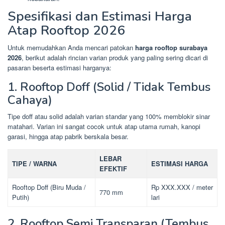
Spesifikasi dan Estimasi Harga
Atap Rooftop 2026
Untuk memudahkan Anda mencari patokan
harga rooftop surabaya
2026
, berikut adalah rincian varian produk yang paling sering dicari di
pasaran beserta estimasi harganya:
1. Rooftop Doff (Solid / Tidak Tembus
Cahaya)
Tipe doff atau solid adalah varian standar yang 100% memblokir sinar
matahari. Varian ini sangat cocok untuk atap utama rumah, kanopi
garasi, hingga atap pabrik berskala besar.
LEBAR
TIPE / WARNA
ESTIMASI HARGA
EFEKTIF
Rooftop Doff (Biru Muda /
Rp XXX.XXX / meter
770 mm
Putih)
lari
2. Rooftop Semi Transparan (Tembus