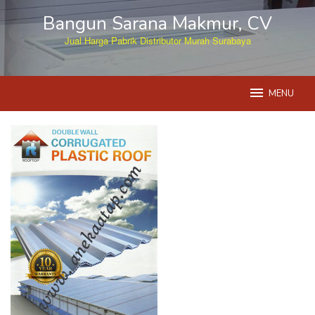
Skip
Bangun Sarana Makmur, CV
to
content
Jual Harga Pabrik Distributor Murah Surabaya
MENU