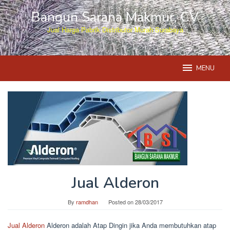
Skip
Bangun Sarana Makmur, CV
to
content
Jual Harga Pabrik Distributor Murah Surabaya
MENU
Jual Alderon
By
ramdhan
Posted on
28/03/2017
Jual Alderon
Alderon adalah Atap Dingin jika Anda membutuhkan atap