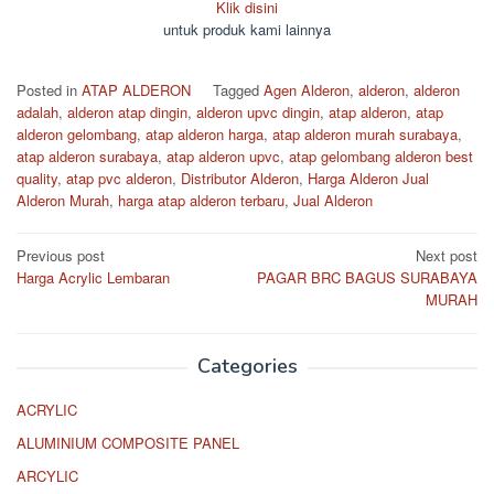
Klik disini
untuk produk kami lainnya
Posted in
ATAP ALDERON
Tagged
Agen Alderon
,
alderon
,
alderon
adalah
,
alderon atap dingin
,
alderon upvc dingin
,
atap alderon
,
atap
alderon gelombang
,
atap alderon harga
,
atap alderon murah surabaya
,
atap alderon surabaya
,
atap alderon upvc
,
atap gelombang alderon best
quality
,
atap pvc alderon
,
Distributor Alderon
,
Harga Alderon Jual
Alderon Murah
,
harga atap alderon terbaru
,
Jual Alderon
Post
Previous post
Next post
Harga Acrylic Lembaran
PAGAR BRC BAGUS SURABAYA
navigation
MURAH
Categories
ACRYLIC
ALUMINIUM COMPOSITE PANEL
ARCYLIC