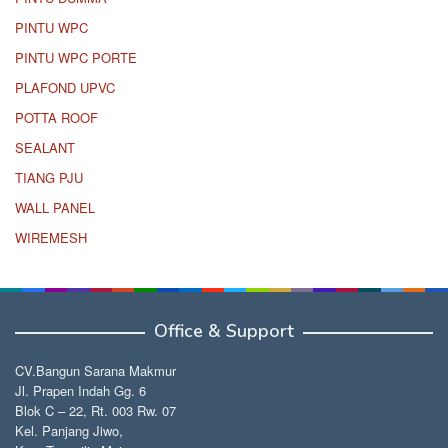
PINTU WPC
PINTU WPC PORTE
PLAFOND UPVC
POTTA ROOF
SEALANT
TIANG PJU
WALL PANEL
WIREMESH
Office & Support
CV.Bangun Sarana Makmur
Jl. Prapen Indah Gg. 6
Blok C – 22, Rt. 003 Rw. 07
Kel. Panjang Jiwo,