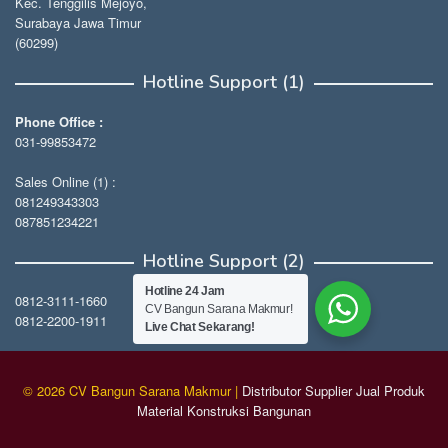
Kec. Tenggilis Mejoyo,
Surabaya Jawa Timur
(60299)
Hotline Support (1)
Phone Office :
031-99853472
Sales Online (1) :
081249343303
087851234221
Hotline Support (2)
Hotline 24 Jam
0812-3111-1660
CV Bangun Sarana Makmur!
0812-2200-1911
Live Chat Sekarang!
© 2026 CV Bangun Sarana Makmur |
Distributor Supplier Jual Produk
Material Konstruksi Bangunan