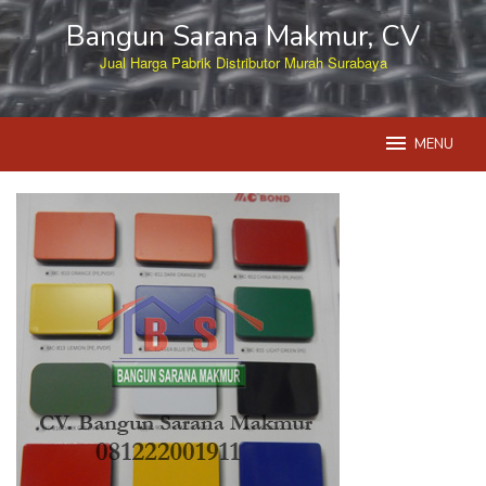
Skip
Bangun Sarana Makmur, CV
to
content
Jual Harga Pabrik Distributor Murah Surabaya
MENU